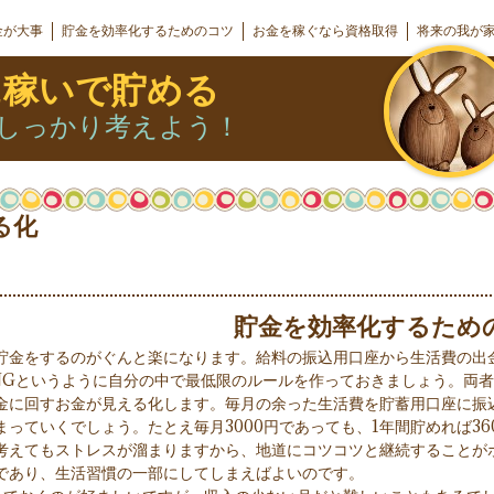
金が大事
貯金を効率化するためのコツ
お金を稼ぐなら資格取得
将来の我が
に稼いで貯める
しっかり考えよう！
る化
貯金を効率化するため
貯金をするのがぐんと楽になります。給料の振込用口座から生活費の出
NGというように自分の中で最低限のルールを作っておきましょう。両
金に回すお金が見える化します。毎月の余った生活費を貯蓄用口座に振
っていくでしょう。たとえ毎月3000円であっても、1年間貯めれば360
考えてもストレスが溜まりますから、地道にコツコツと継続することが
であり、生活習慣の一部にしてしまえばよいのです。