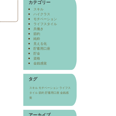
カテゴリー
スキル
ハイクラス
モチベーション
ライフスタイル
共働き
節約
純粋
見える化
貯蓄用口座
貯金
資格
金銭感覚
タグ
スキル
モチベーション
ライフス
タイル
節約
貯蓄用口座
金銭感
覚
アーカイブ