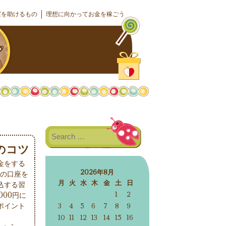
家を助けるもの
理想に向かってお金を稼ごう
Search
のコツ
金をする
2026年8月
者の口座を
月
火
水
木
金
土
日
込する習
1
2
00円に
ポイント
3
4
5
6
7
8
9
10
11
12
13
14
15
16