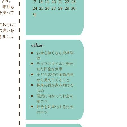
しょう。
17
18
19
20
21
22
23
、来月も
24
25
26
27
28
29
30
を持って
31
ておけば
の違いを
きましょ
other
お金を稼ぐなら資格取
得
ライフスタイルに合わ
せた貯金が大事
子どもの頃の金銭感覚
から見えてくること
将来の我が家を助ける
もの
理想に向かってお金を
稼ごう
貯金を効率化するため
のコツ